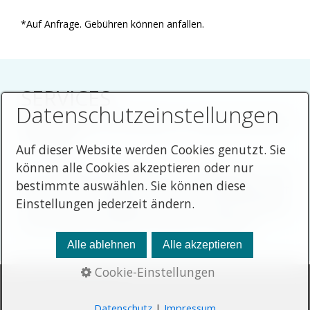
*Auf Anfrage. Gebühren können anfallen.
SERVICES
Datenschutzeinstellungen
Viele
Services
sind bereits im Apartmentpreis
inkludiert.
Auf dieser Website werden Cookies genutzt. Sie
können alle Cookies akzeptieren oder nur
Um deinen Aufenthalt so angenehm wie
bestimmte auswählen. Sie können diese
möglich zu gestalten, hast du die Möglichkeit
Einstellungen jederzeit ändern.
aus unserem Angebot an
Optionalen Services
und unseren
Business Services
zu wählen.
Alle ablehnen
Alle akzeptieren
Cookie-Einstellungen
© 2026 MyLounge
Datenschutz
|
Impressum